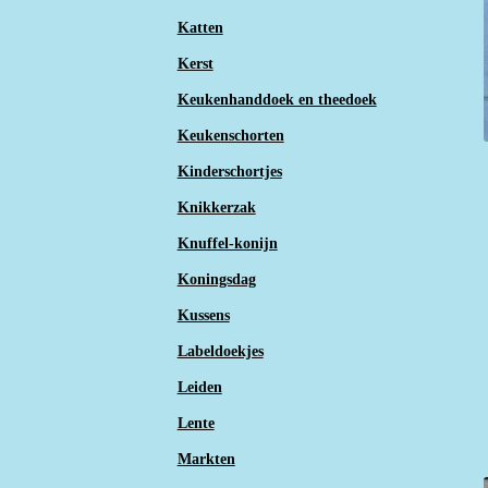
Katten
Kerst
Keukenhanddoek en theedoek
Keukenschorten
Kinderschortjes
Knikkerzak
Knuffel-konijn
Koningsdag
Kussens
Labeldoekjes
Leiden
Lente
Markten