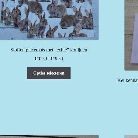
Stoffen placemats met “echte” konijnen
Prijsklasse:
€
10.50
-
€
19.50
€10.50
Dit
tot
Opties selecteren
product
€19.50
Keukenhand
heeft
meerdere
variaties.
Deze
optie
kan
gekozen
worden
op