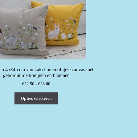
n 45×45 cm van kaki linnen of gele canvas met
geborduurde konijnen en bloemen
Prijsklasse:
€
22.50
-
€
28.00
€22.50
Dit
tot
Opties selecteren
product
€28.00
heeft
meerdere
variaties.
Deze
optie