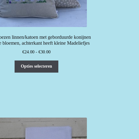
ezen linnen/katoen met geborduurde konijnen
e bloemen, achterkant heeft kleine Madeliefjes
Prijsklasse:
€
24.00
-
€
30.00
€24.00
Dit
tot
Opties selecteren
product
€30.00
heeft
meerdere
variaties.
Deze
optie
kan
gekozen
worden
op
de