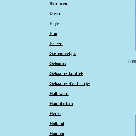
Borduren
Dieren
Engel
Etui
Fietsen
Gastendoekjes
Keu
Geboorte
Gehaakte-knuffels
Gehaakte-sfeerlichtjes
Halloween
Handdoeken
Herfst
Holland
Honden