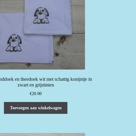
productpagina
doek en theedoek wit met schattig konijntje in
zwart en grijstinten
€
20.00
Toevoegen aan winkelwagen