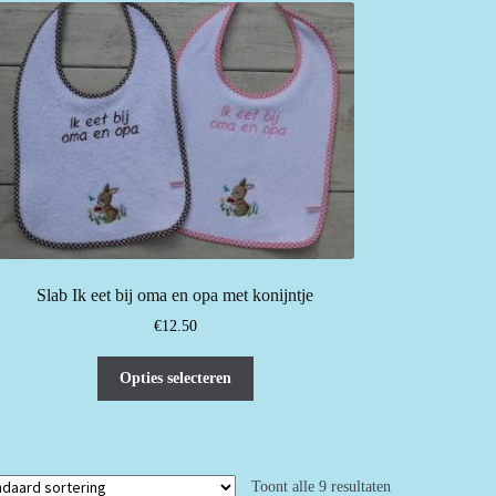
kan
gekozen
worden
op
de
productpagina
Slab Ik eet bij oma en opa met konijntje
€
12.50
Dit
Opties selecteren
product
heeft
meerdere
variaties.
Toont alle 9 resultaten
Deze