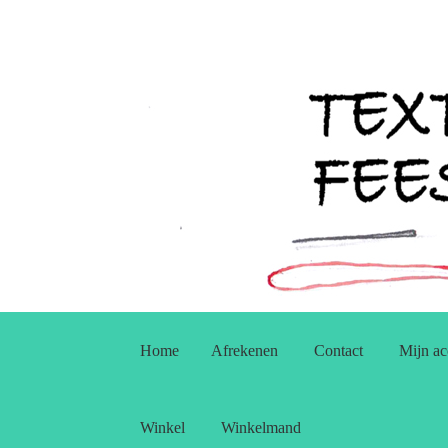
Ga
Ga
door
naar
Home
Afrekenen
Contact
Mijn ac
naar
de
navigatie
inhoud
Winkel
Winkelmand