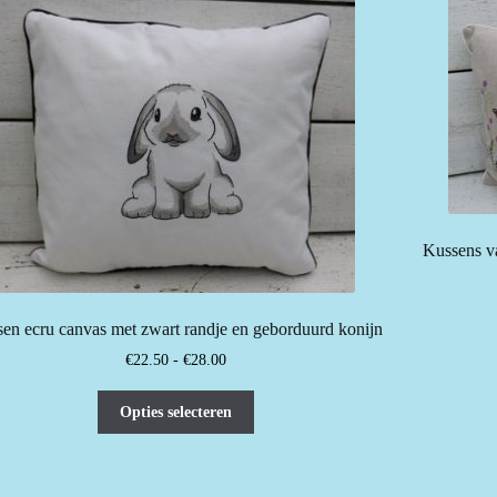
de
productpagina
Kussens va
en ecru canvas met zwart randje en geborduurd konijn
Prijsklasse:
€
22.50
-
€
28.00
€22.50
Dit
tot
Opties selecteren
product
€28.00
heeft
meerdere