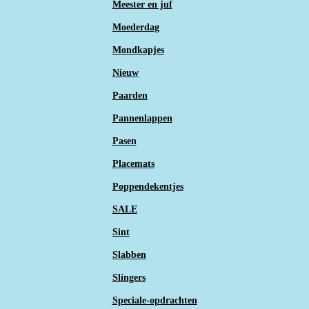
Meester en juf
Moederdag
Mondkapjes
Nieuw
Paarden
Pannenlappen
Pasen
Placemats
Poppendekentjes
SALE
Sint
Slabben
Slingers
Speciale-opdrachten