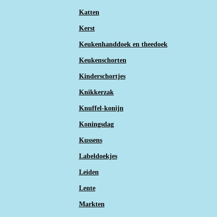
Katten
Kerst
Keukenhanddoek en theedoek
Keukenschorten
Kinderschortjes
Knikkerzak
Knuffel-konijn
Koningsdag
Kussens
Labeldoekjes
Leiden
Lente
Markten