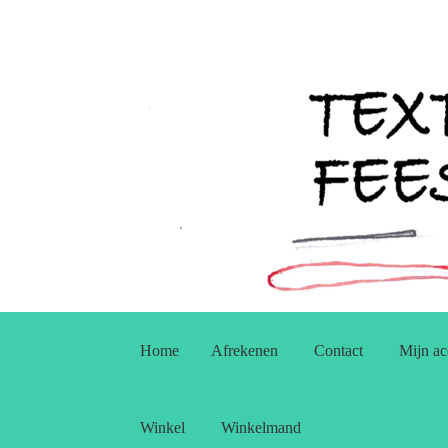
Ga
Ga
door
naar
Home
Afrekenen
Contact
Mijn ac
naar
de
navigatie
inhoud
Winkel
Winkelmand