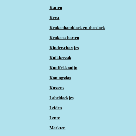
Katten
Kerst
Keukenhanddoek en theedoek
Keukenschorten
Kinderschortjes
Knikkerzak
Knuffel-konijn
Koningsdag
Kussens
Labeldoekjes
Leiden
Lente
Markten