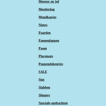
Meester en juf
Moederdag
Mondkapjes
Nieuw
Paarden
Pannenlappen
Pasen
Placemats
Poppendekentjes
SALE
Sint
Slabben
Slingers
Speciale-opdrachten