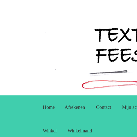
Ga
Ga
door
naar
Home
Afrekenen
Contact
Mijn ac
naar
de
navigatie
inhoud
Winkel
Winkelmand