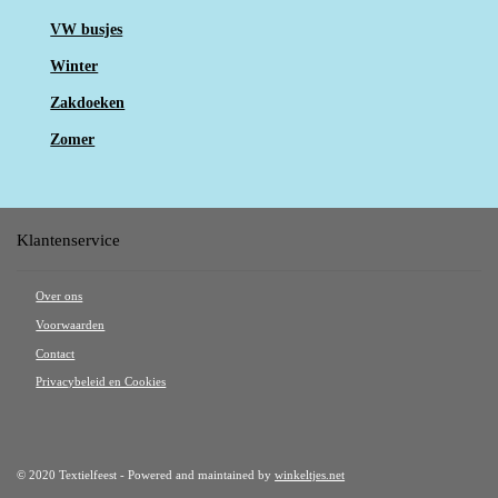
VW busjes
Winter
Zakdoeken
Zomer
Klantenservice
Over ons
Voorwaarden
Contact
Privacybeleid en Cookies
© 2020 Textielfeest - Powered and maintained by
winkeltjes.net