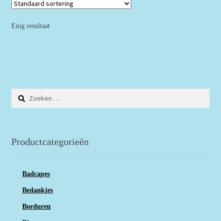
Enig resultaat
Zoeken
naar:
Productcategorieën
Badcapes
Bedankjes
Borduren