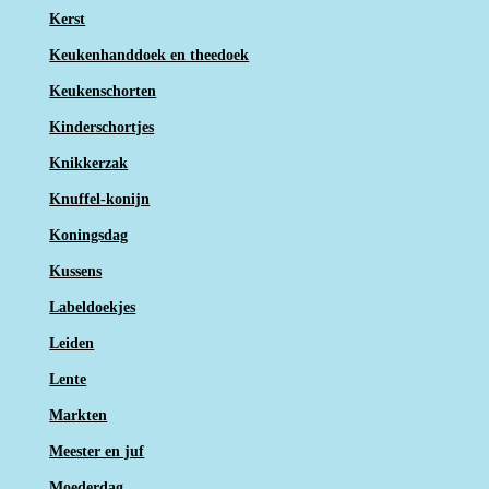
Kerst
Keukenhanddoek en theedoek
Keukenschorten
Kinderschortjes
Knikkerzak
Knuffel-konijn
Koningsdag
Kussens
Labeldoekjes
Leiden
Lente
Markten
Meester en juf
Moederdag