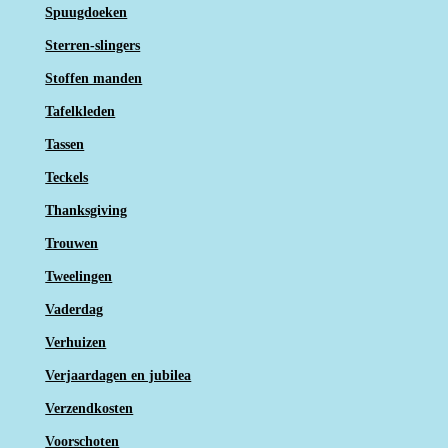
Spuugdoeken
Sterren-slingers
Stoffen manden
Tafelkleden
Tassen
Teckels
Thanksgiving
Trouwen
Tweelingen
Vaderdag
Verhuizen
Verjaardagen en jubilea
Verzendkosten
Voorschoten