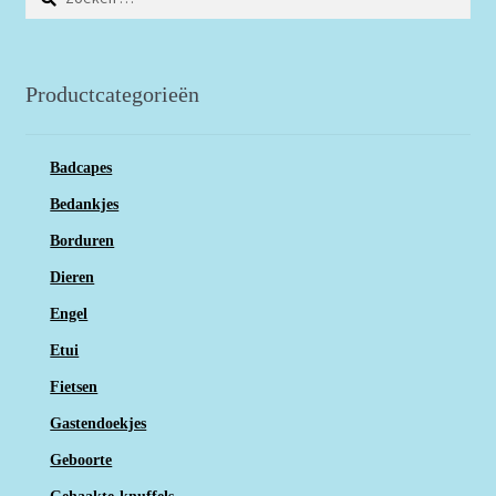
naar:
Productcategorieën
Badcapes
Bedankjes
Borduren
Dieren
Engel
Etui
Fietsen
Gastendoekjes
Geboorte