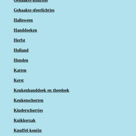
Gehaakte-knuffels
Gehaakte-sfeerlichtjes
Halloween
Handdoeken
Herfst
Holland
Honden
Katten
Kerst
Keukenhanddoek en theedoek
Keukenschorten
Kinderschortjes
Knikkerzak
Knuffel-konijn