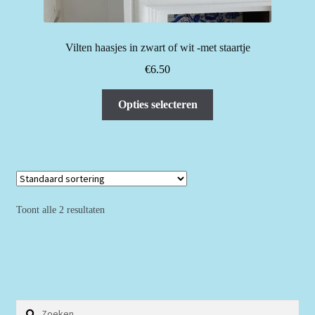
Vilten haasjes in zwart of wit -met staartje
€
6.50
Dit
Opties selecteren
product
heeft
meerdere
variaties.
Deze
optie
Toont alle 2 resultaten
kan
gekozen
worden
op
de
Zoeken
productpagina