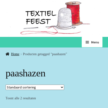
Ga
Ga
Menu
door
naar
naar
de
Home
Home
Producten getagged “paashazen”
navigatie
inhoud
Subme
Winkel
paashazen
uitvou
Winkelmand
Voorwaarden
Toont alle 2 resultaten
Over ons