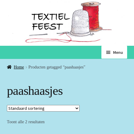
Ga
Ga
Menu
door
naar
naar
de
Home
Home
Producten getagged “paashaasjes”
navigatie
inhoud
Subme
Winkel
paashaasjes
uitvou
Winkelmand
Voorwaarden
Toont alle 2 resultaten
Over ons