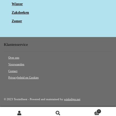
Winter
Zakdoeken
Zomer
Klantenservice
Over ons
Voorwaarden
Contact
Privacybeleid en Cookies
© 2023 Textielfeest - Powered and maintained by
winkeltjes.net
0
Zoeken
Zoeken naar: