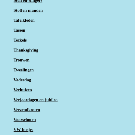
Sterren-slingers
Stoffen manden
Tafelkleden
Tassen
Teckels
Thanksgiving
Trouwen
Tweelingen
Vaderdag
Verhuizen
Verjaardagen en jubilea
Verzendkosten
Voorschoten
VW busjes