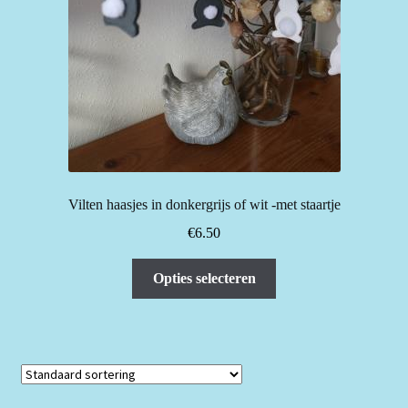
Vilten haasjes in donkergrijs of wit -met staartje
€
6.50
Dit
Opties selecteren
product
heeft
meerdere
variaties.
Deze
optie