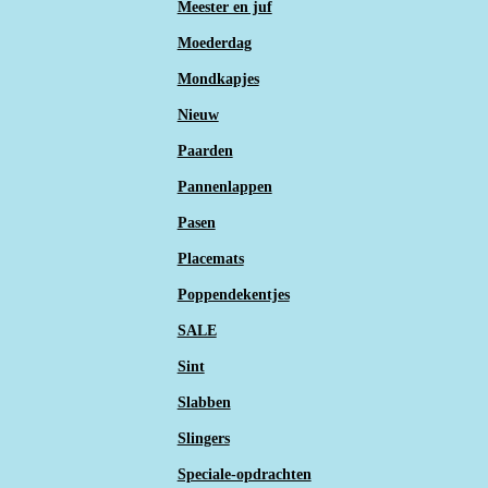
Meester en juf
Moederdag
Mondkapjes
Nieuw
Paarden
Pannenlappen
Pasen
Placemats
Poppendekentjes
SALE
Sint
Slabben
Slingers
Speciale-opdrachten