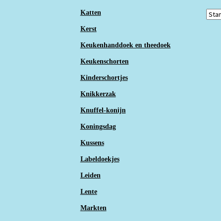
Katten
Kerst
Keukenhanddoek en theedoek
Keukenschorten
Kinderschortjes
Knikkerzak
Knuffel-konijn
Koningsdag
Kussens
Labeldoekjes
Leiden
Lente
Markten