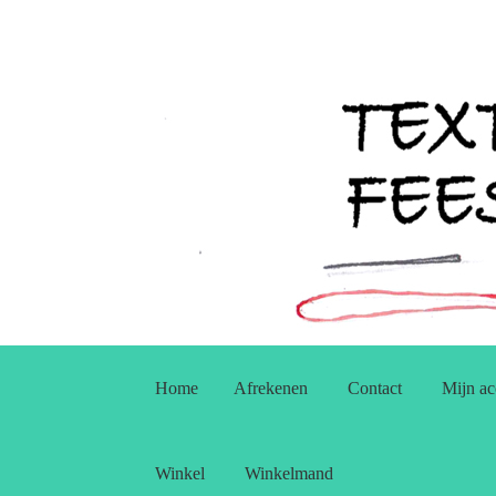
Ga
Ga
door
naar
Home
Afrekenen
Contact
Mijn ac
naar
de
navigatie
inhoud
Winkel
Winkelmand