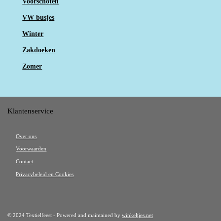
Voorschoten
VW busjes
Winter
Zakdoeken
Zomer
Klantenservice
Over ons
Voorwaarden
Contact
Privacybeleid en Cookies
© 2024 Textielfeest - Powered and maintained by
winkeltjes.net