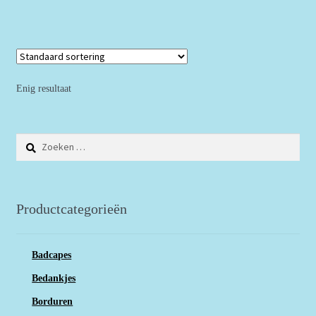
Enig resultaat
Zoeken
naar:
Productcategorieën
Badcapes
Bedankjes
Borduren