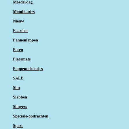
Moederdag
Mondkapjes
Nieuw
Paarden
Pannenlappen
Pasen
Placemats
Poppendekentjes
SALE
Sint
Slabben
Slingers
Speciale-opdrachten
Sport