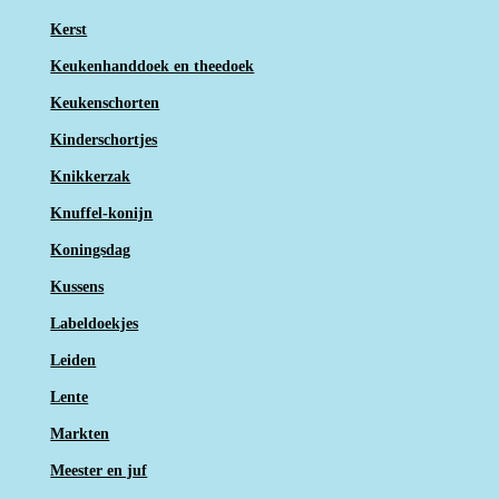
Kerst
Keukenhanddoek en theedoek
Keukenschorten
Kinderschortjes
Knikkerzak
Knuffel-konijn
Koningsdag
Kussens
Labeldoekjes
Leiden
Lente
Markten
Meester en juf