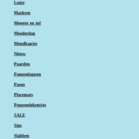
Lente
Markten
Meester en juf
Moederdag
Mondkapjes
Nieuw
Paarden
Pannenlappen
Pasen
Placemats
Poppendekentjes
SALE
Sint
Slabben