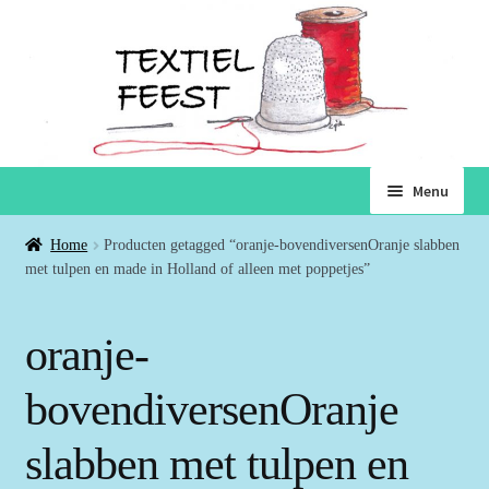
Ga
Ga
Menu
door
naar
naar
de
Home
Home
Producten getagged “oranje-bovendiversenOranje slabben
navigatie
inhoud
met tulpen en made in Holland of alleen met poppetjes”
Subme
Winkel
uitvou
oranje-
Winkelmand
bovendiversenOranje
Voorwaarden
slabben met tulpen en
Over ons