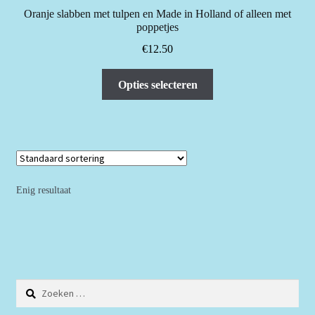
Oranje slabben met tulpen en Made in Holland of alleen met
poppetjes
€
12.50
Dit
Opties selecteren
product
heeft
meerdere
variaties.
Deze
optie
Enig resultaat
kan
gekozen
worden
op
de
Zoeken
productpagina
naar: