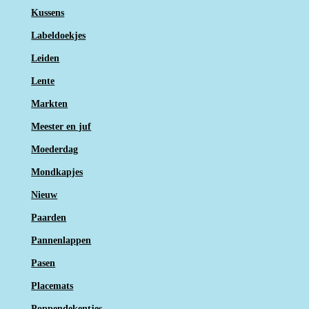
Kussens
Labeldoekjes
Leiden
Lente
Markten
Meester en juf
Moederdag
Mondkapjes
Nieuw
Paarden
Pannenlappen
Pasen
Placemats
Poppendekentjes