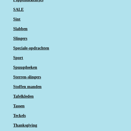
SALE
Sint
Slabben
Slingers
Speciale-opdrachten
Sport
Spuugdoeken
Sterren-slingers
Stoffen manden
Tafelkleden
Tassen
Teckels
Thanksgiving