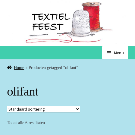
Ga
Ga
Menu
door
naar
naar
de
Home
Home
Producten getagged “olifant”
navigatie
inhoud
Subme
Winkel
olifant
uitvou
Winkelmand
Voorwaarden
Toont alle 6 resultaten
Over ons