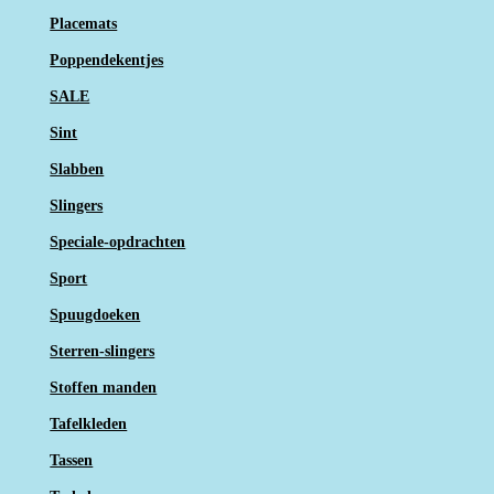
Placemats
Poppendekentjes
SALE
Sint
Slabben
Slingers
Speciale-opdrachten
Sport
Spuugdoeken
Sterren-slingers
Stoffen manden
Tafelkleden
Tassen