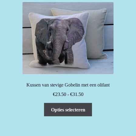
Kussen van stevige Gobelin met een olifant
Prijsklasse:
€
23.50
-
€
31.50
€23.50
Dit
tot
Opties selecteren
product
€31.50
heeft
meerdere