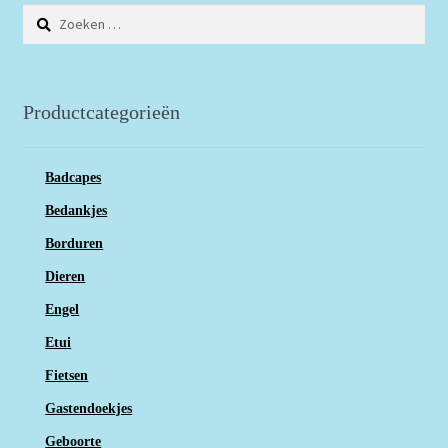
Zoeken
naar:
Productcategorieën
Badcapes
Bedankjes
Borduren
Dieren
Engel
Etui
Fietsen
Gastendoekjes
Geboorte