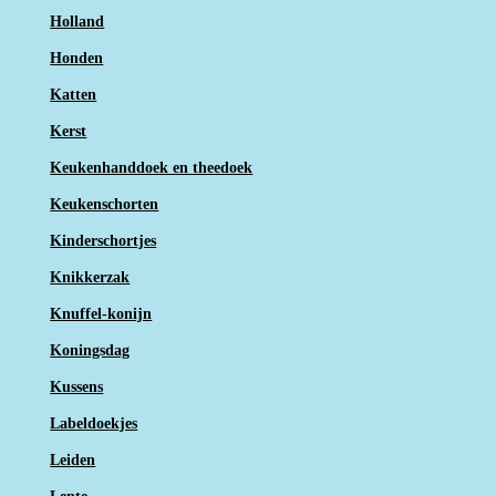
Holland
Honden
Katten
Kerst
Keukenhanddoek en theedoek
Keukenschorten
Kinderschortjes
Knikkerzak
Knuffel-konijn
Koningsdag
Kussens
Labeldoekjes
Leiden