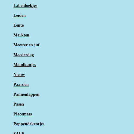
Labeldoekjes
Leiden
Lente
Markten
Meester en juf
Moederdag
Mondkapjes
Nieuw
Paarden
Pannenlappen
Pasen
Placemats
Poppendekentjes
SALE