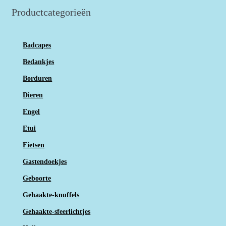
Productcategorieën
Badcapes
Bedankjes
Borduren
Dieren
Engel
Etui
Fietsen
Gastendoekjes
Geboorte
Gehaakte-knuffels
Gehaakte-sfeerlichtjes