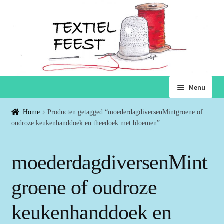
Ga
Ga
Menu
door
naar
naar
de
Home
Home
Producten getagged “moederdagdiversenMintgroene of
navigatie
inhoud
oudroze keukenhanddoek en theedoek met bloemen”
Subme
Winkel
uitvou
moederdagdiversenMint
Winkelmand
groene of oudroze
Voorwaarden
keukenhanddoek en
Over ons