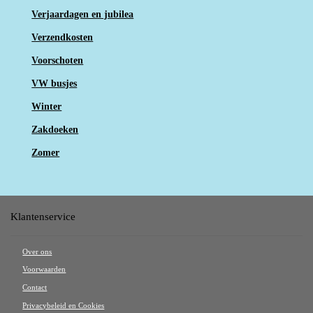
Verjaardagen en jubilea
Verzendkosten
Voorschoten
VW busjes
Winter
Zakdoeken
Zomer
Klantenservice
Over ons
Voorwaarden
Contact
Privacybeleid en Cookies