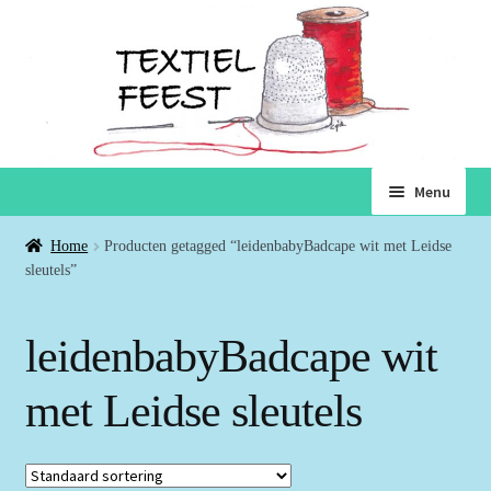
Ga
Ga
Menu
door
naar
naar
de
Home
Home
Producten getagged “leidenbabyBadcape wit met Leidse
navigatie
inhoud
sleutels”
Subme
Winkel
uitvou
leidenbabyBadcape wit
Winkelmand
met Leidse sleutels
Voorwaarden
Over ons