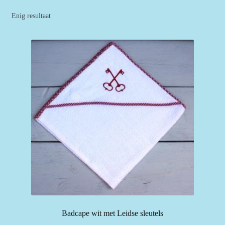
Enig resultaat
Badcape wit met Leidse sleutels