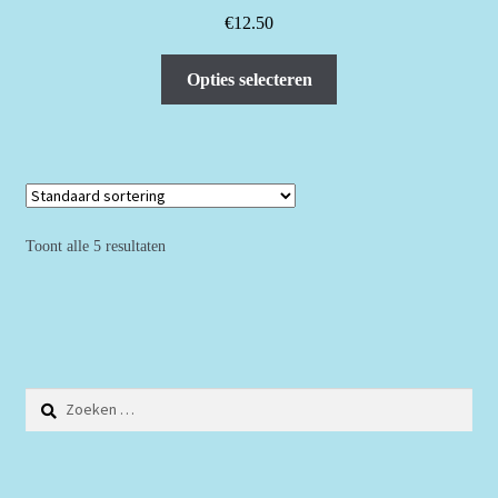
€
12.50
Dit
Opties selecteren
product
heeft
meerdere
variaties.
Deze
optie
Toont alle 5 resultaten
kan
gekozen
worden
op
de
Zoeken
productpagina
naar: