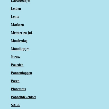
Labeldoekjes
Leiden
Lente
Markten
Meester en juf
Moederdag
Mondkapjes
Nieuw
Paarden
Pannenlappen
Pasen
Placemats
Poppendekentjes
SALE