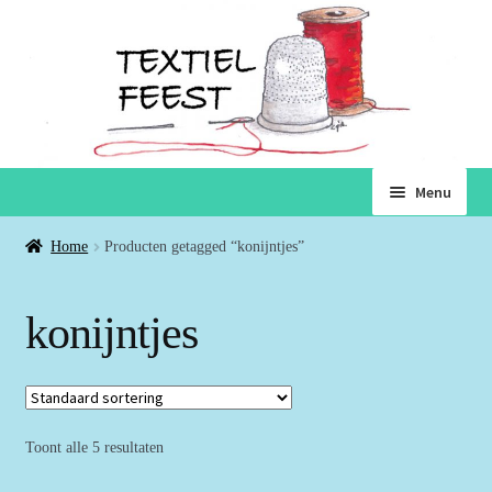
Ga
Ga
Menu
door
naar
naar
de
Home
Home
Producten getagged “konijntjes”
navigatie
inhoud
Subme
Winkel
konijntjes
uitvou
Winkelmand
Voorwaarden
Toont alle 5 resultaten
Over ons