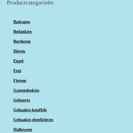
Productcategorieën
Badcapes
Bedankjes
Borduren
Dieren
Engel
Etui
Fietsen
Gastendoekjes
Geboorte
Gehaakte-knuffels
Gehaakte-sfeerlichtjes
Halloween