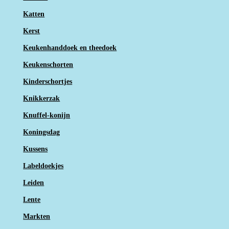
Katten
Kerst
Keukenhanddoek en theedoek
Keukenschorten
Kinderschortjes
Knikkerzak
Knuffel-konijn
Koningsdag
Kussens
Labeldoekjes
Leiden
Lente
Markten