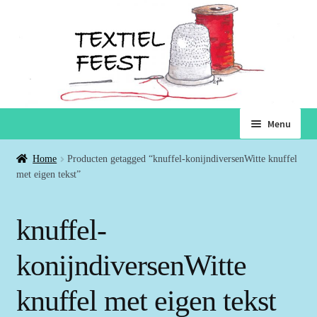
Ga
Ga
Menu
door
naar
naar
de
Home
Home
Producten getagged “knuffel-konijndiversenWitte knuffel
navigatie
inhoud
met eigen tekst”
Subme
Winkel
uitvou
knuffel-
Winkelmand
konijndiversenWitte
Voorwaarden
knuffel met eigen tekst
Over ons