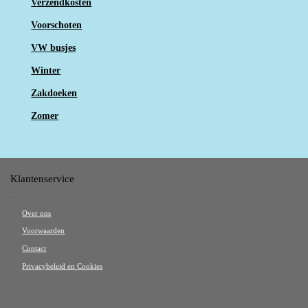
Verzendkosten
Voorschoten
VW busjes
Winter
Zakdoeken
Zomer
Klantenservice
Over ons
Voorwaarden
Contact
Privacybeleid en Cookies