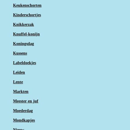
Keukenschorten
Kinderschortjes
Knikkerzak
Knuffel-konijn
Koningsdag
Kussens
Labeldoekjes
Leiden
Lente
Markten
Meester en juf
Moederdag
Mondkapjes
Nieuw