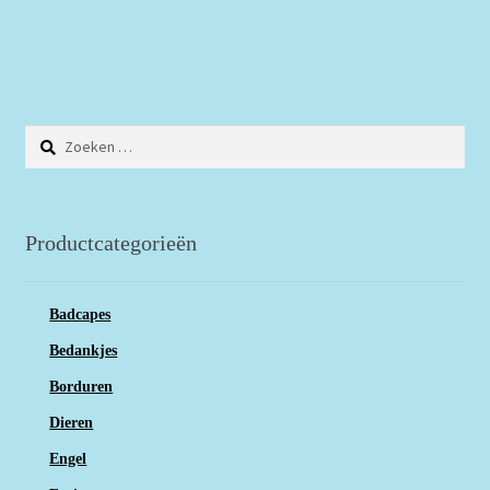
Zoeken
naar:
Productcategorieën
Badcapes
Bedankjes
Borduren
Dieren
Engel