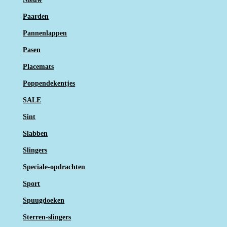
Paarden
Pannenlappen
Pasen
Placemats
Poppendekentjes
SALE
Sint
Slabben
Slingers
Speciale-opdrachten
Sport
Spuugdoeken
Sterren-slingers