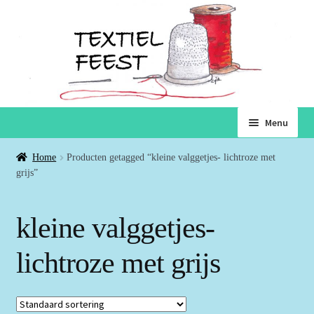
Ga
Ga
Menu
door
naar
naar
de
Home
Home
Producten getagged “kleine valggetjes- lichtroze met
navigatie
inhoud
grijs”
Subme
Winkel
uitvou
kleine valggetjes-
Winkelmand
lichtroze met grijs
Voorwaarden
Over ons