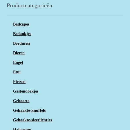
Productcategorieën
Badcapes
Bedankjes
Borduren
Dieren
Engel
Etui
Fietsen
Gastendoekjes
Geboorte
Gehaakte-knuffels
Gehaakte-sfeerlichtjes
Halloween