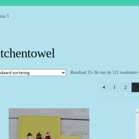
ina 3
itchentowel
Resultaat 25–36 van de 121 resultaten
1
2
3