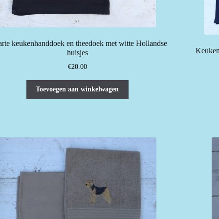
rte keukenhanddoek en theedoek met witte Hollandse
Keuken
huisjes
€
20.00
Toevoegen aan winkelwagen