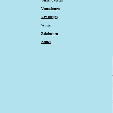
Verzendkosten
Voorschoten
VW busjes
Winter
Zakdoeken
Zomer