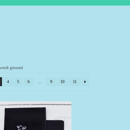
 wordt getoond
4
5
6
…
9
10
11