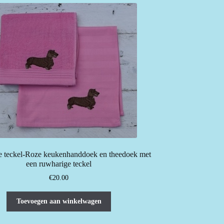
gekozen
worden
op
de
productpagina
 teckel-Roze keukenhanddoek en theedoek met
een ruwharige teckel
€
20.00
Toevoegen aan winkelwagen