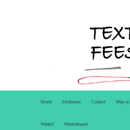
Ga
Ga
door
naar
Home
Afrekenen
Contact
Mijn ac
naar
de
navigatie
inhoud
Winkel
Winkelmand