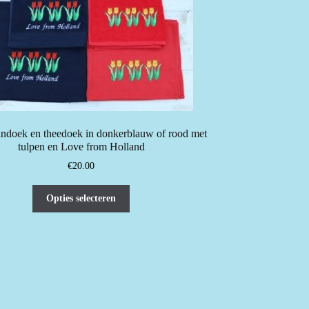
doek en theedoek in donkerblauw of rood met
tulpen en Love from Holland
€
20.00
Dit
Opties selecteren
product
heeft
meerdere
variaties.
Deze
optie
kan