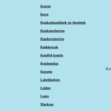
Katten
Kerst
Keukenhanddoek en theedoek
Keukenschorten
Kinderschortjes
Knikkerzak
Knuffel-konijn
Koningsdag
Keu
Kussens
Labeldoekjes
Leiden
Lente
Markten