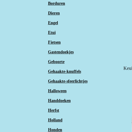
Borduren
Dieren
Engel
Etui
Fietsen
Gastendoekjes
Geboorte
Keuk
Gehaakte-knuffels
Gehaakte-sfeerlichtjes
Halloween
Handdoeken
Herfst
Holland
Honden