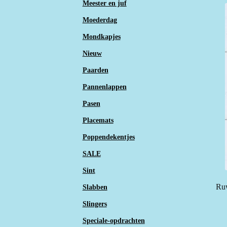
Meester en juf
Moederdag
Mondkapjes
Nieuw
Paarden
Pannenlappen
Pasen
Placemats
Poppendekentjes
SALE
Sint
Ruw
Slabben
Slingers
Speciale-opdrachten