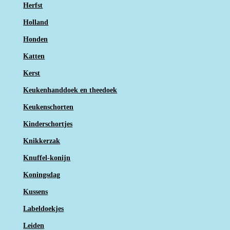
Herfst
Holland
Honden
Katten
Kerst
Keukenhanddoek en theedoek
Keukenschorten
Kinderschortjes
Knikkerzak
Knuffel-konijn
Koningsdag
Kussens
Labeldoekjes
Leiden