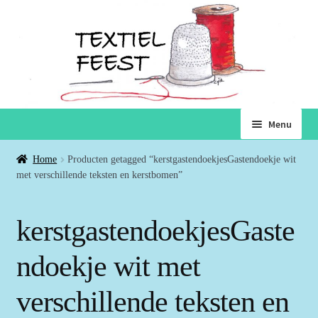
Ga
Ga
Menu
door
naar
naar
de
Home
Home
Producten getagged “kerstgastendoekjesGastendoekje wit
navigatie
inhoud
met verschillende teksten en kerstbomen”
Subme
Winkel
uitvou
kerstgastendoekjesGaste
Winkelmand
ndoekje wit met
Voorwaarden
verschillende teksten en
Over ons