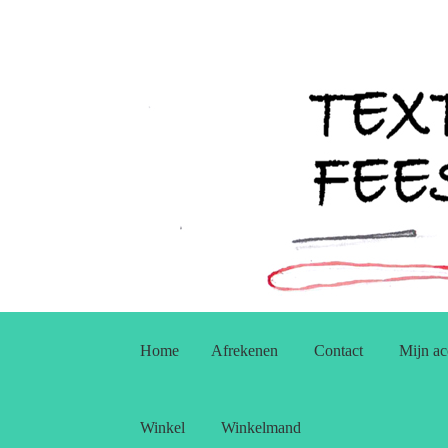
Ga
Ga
door
naar
Home
Afrekenen
Contact
Mijn ac
naar
de
navigatie
inhoud
Winkel
Winkelmand