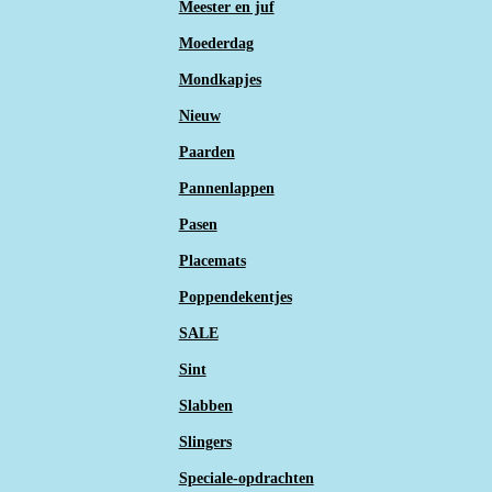
Meester en juf
Moederdag
Mondkapjes
Nieuw
Paarden
Pannenlappen
Pasen
Placemats
Poppendekentjes
SALE
Sint
Slabben
Slingers
Speciale-opdrachten