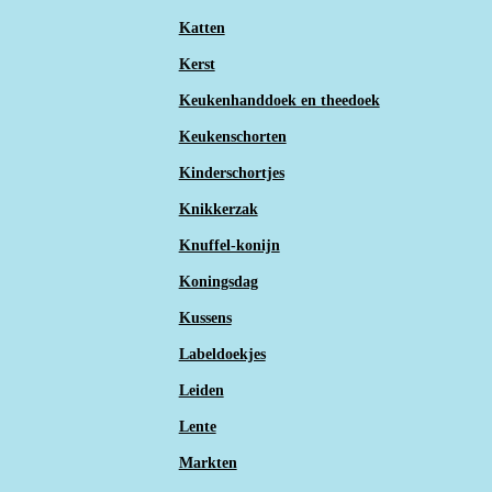
Katten
Kerst
Keukenhanddoek en theedoek
Keukenschorten
Kinderschortjes
Knikkerzak
Knuffel-konijn
Koningsdag
Kussens
Labeldoekjes
Leiden
Lente
Markten