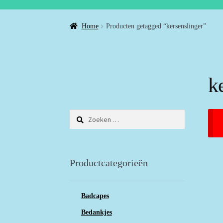
Home
Producten getagged “kersenslinger”
k
Zoeken
naar:
Productcategorieën
Badcapes
Bedankjes