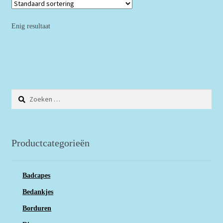
Enig resultaat
Zoeken
naar:
Productcategorieën
Badcapes
Bedankjes
Borduren