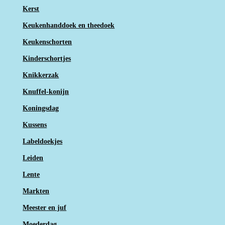
Kerst
Keukenhanddoek en theedoek
Keukenschorten
Kinderschortjes
Knikkerzak
Knuffel-konijn
Koningsdag
Kussens
Labeldoekjes
Leiden
Lente
Markten
Meester en juf
Moederdag