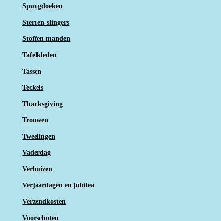
Spuugdoeken
Sterren-slingers
Stoffen manden
Tafelkleden
Tassen
Teckels
Thanksgiving
Trouwen
Tweelingen
Vaderdag
Verhuizen
Verjaardagen en jubilea
Verzendkosten
Voorschoten