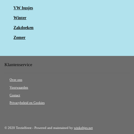
VW busjes
Winter
Zakdoeken
Zomer
Klantenservice
Over ons
Voorwaarden
Contact
Privacybeleid en Cookies
© 2020 Textielfeest - Powered and maintained by
winkeltjes.net