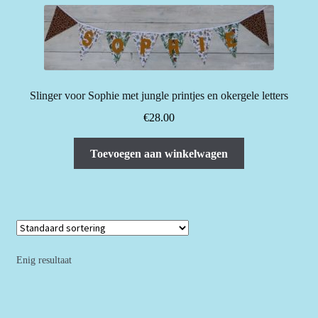
Slinger voor Sophie met jungle printjes en okergele letters
€
28.00
Toevoegen aan winkelwagen
Enig resultaat