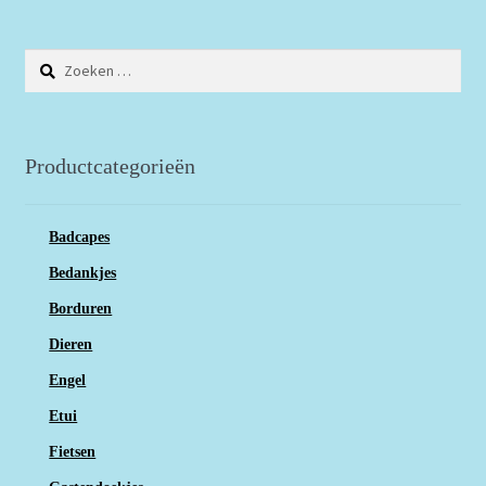
Zoeken
naar:
Productcategorieën
Badcapes
Bedankjes
Borduren
Dieren
Engel
Etui
Fietsen