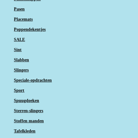
Pasen
Placemats
Poppendekentjes
SALE
Sint
Slabben
Slingers
Speciale-opdrachten
Sport
Spuugdoeken
Sterren-slingers
Stoffen manden
Tafelkleden