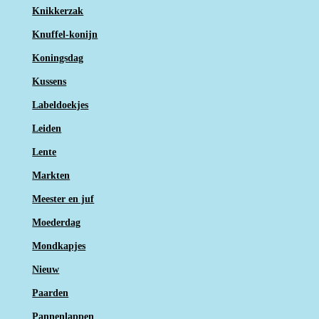
Knikkerzak
Knuffel-konijn
Koningsdag
Kussens
Labeldoekjes
Leiden
Lente
Markten
Meester en juf
Moederdag
Mondkapjes
Nieuw
Paarden
Pannenlappen