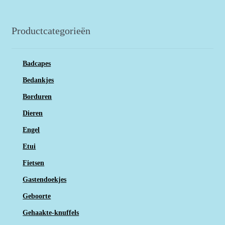
Productcategorieën
Badcapes
Bedankjes
Borduren
Dieren
Engel
Etui
Fietsen
Gastendoekjes
Geboorte
Gehaakte-knuffels