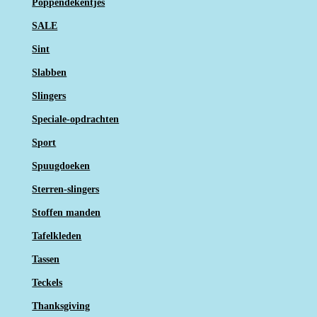
Poppendekentjes
SALE
Sint
Slabben
Slingers
Speciale-opdrachten
Sport
Spuugdoeken
Sterren-slingers
Stoffen manden
Tafelkleden
Tassen
Teckels
Thanksgiving