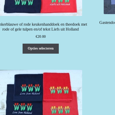
Gastendoe
kerblauwe of rode keukenhanddoek en theedoek met
rode of gele tulpen en/of tekst Liefs uit Holland
€
20.00
Dit
Opties selecteren
product
heeft
meerdere
variaties.
Deze
optie
kan
gekozen
worden
op
de
productpagina