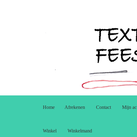
Ga
Ga
door
naar
Home
Afrekenen
Contact
Mijn ac
naar
de
navigatie
inhoud
Winkel
Winkelmand