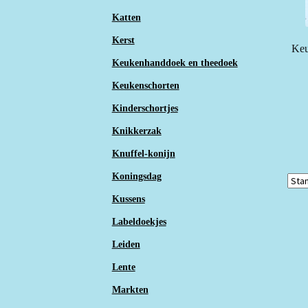
Katten
Kerst
Keu
Keukenhanddoek en theedoek
Keukenschorten
Kinderschortjes
Knikkerzak
Knuffel-konijn
Koningsdag
Kussens
Labeldoekjes
Leiden
Lente
Markten