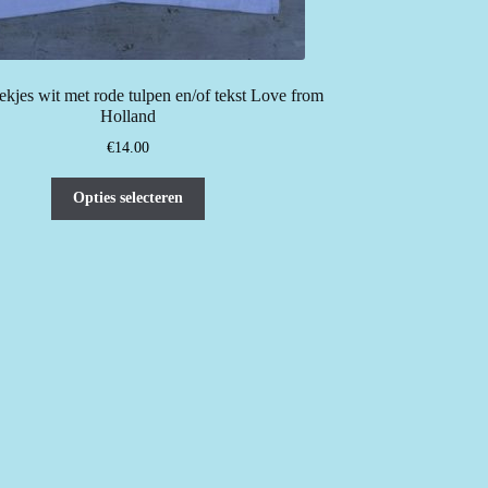
kjes wit met rode tulpen en/of tekst Love from
Holland
€
14.00
Dit
Opties selecteren
product
heeft
meerdere
variaties.
Deze
optie
kan
gekozen
worden
op
de
productpagina