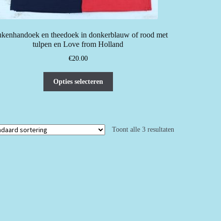
kenhandoek en theedoek in donkerblauw of rood met
tulpen en Love from Holland
€
20.00
Dit
Opties selecteren
product
heeft
meerdere
variaties.
Toont alle 3 resultaten
Deze
optie
kan
gekozen
worden
op
de
productpagina