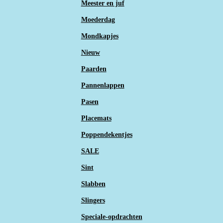
Meester en juf
Moederdag
Mondkapjes
Nieuw
Paarden
Pannenlappen
Pasen
Placemats
Poppendekentjes
SALE
Sint
Slabben
Slingers
Speciale-opdrachten