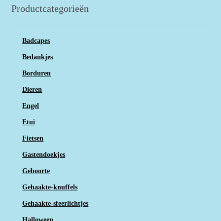
Productcategorieën
Badcapes
Bedankjes
Borduren
Dieren
Engel
Etui
Fietsen
Gastendoekjes
Geboorte
Gehaakte-knuffels
Gehaakte-sfeerlichtjes
Halloween