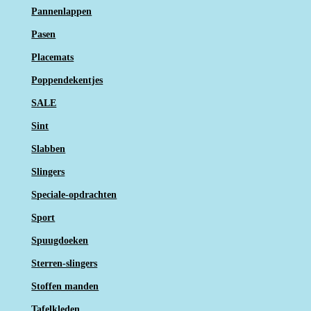
Pannenlappen
Pasen
Placemats
Poppendekentjes
SALE
Sint
Slabben
Slingers
Speciale-opdrachten
Sport
Spuugdoeken
Sterren-slingers
Stoffen manden
Tafelkleden