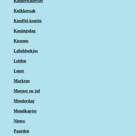
Kinderschortjes
Knikkerzak
Knuffel-konijn
Koningsdag
Kussens
Labeldoekjes
Leiden
Lente
Markten
Meester en juf
Moederdag
Mondkapjes
Nieuw
Paarden