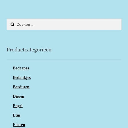
Zoeken
naar:
Productcategorieën
Badcapes
Bedankjes
Borduren
Dieren
Engel
Etui
Fietsen