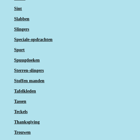
Sint
Slabben
Slingers
Speciale-opdrachten
Sport
Spuugdoeken
Sterren-slingers
Stoffen manden
Tafelkleden
Tassen
Teckels
Thanksgiving
Trouwen