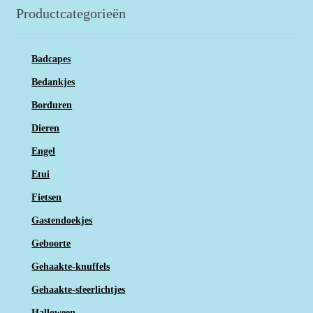
Productcategorieën
Badcapes
Bedankjes
Borduren
Dieren
Engel
Etui
Fietsen
Gastendoekjes
Geboorte
Gehaakte-knuffels
Gehaakte-sfeerlichtjes
Halloween