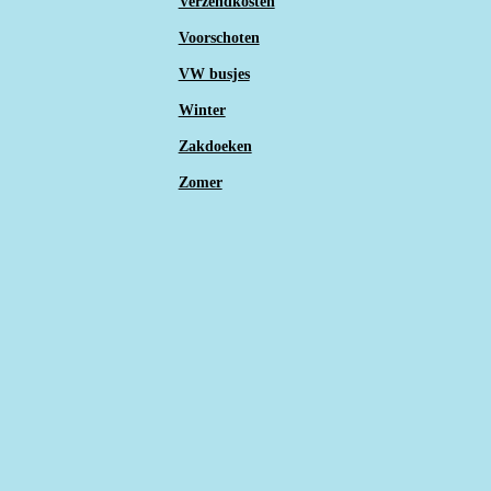
Verzendkosten
Voorschoten
VW busjes
Winter
Zakdoeken
Zomer