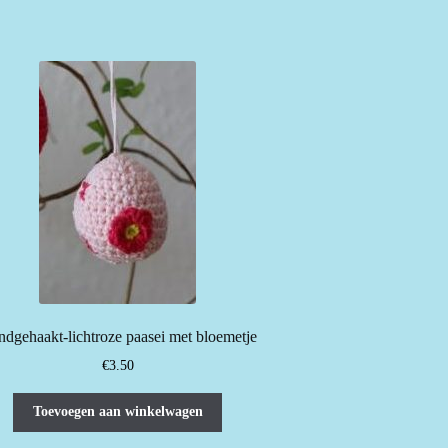
dgehaakt-lichtroze paasei met bloemetje
€
3.50
Toevoegen aan winkelwagen