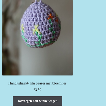
Handgehaakt- lila paasei met bloemtjes
€
3.50
Toevoegen aan winkelwagen