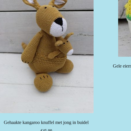
Gele eier
Gehaakte kangaroo knuffel met jong in buidel
€
45.00