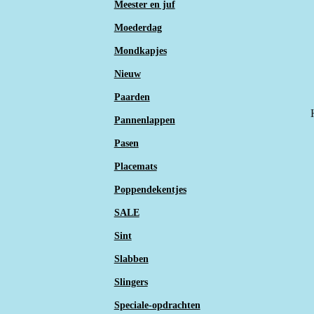
Meester en juf
Moederdag
Mondkapjes
Nieuw
Paarden
Pannenlappen
Pasen
Placemats
Poppendekentjes
SALE
Sint
Slabben
Slingers
Speciale-opdrachten