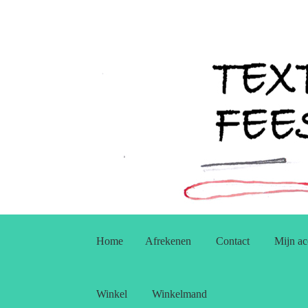
Ga
Ga
door
naar
Home
Afrekenen
Contact
Mijn ac
naar
de
navigatie
inhoud
Winkel
Winkelmand