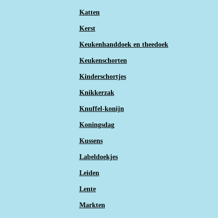
Katten
Kerst
Keukenhanddoek en theedoek
Keukenschorten
Kinderschortjes
Knikkerzak
Knuffel-konijn
Koningsdag
Kussens
Labeldoekjes
Leiden
Lente
Markten