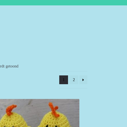
ordt getoond
1
2