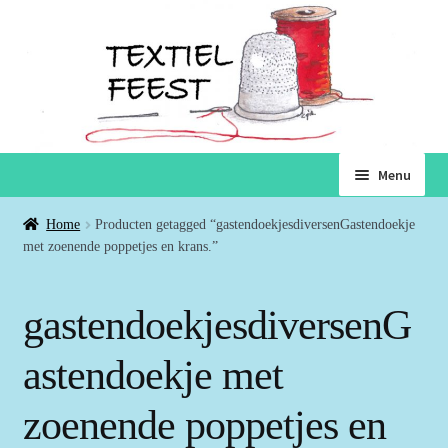
Ga
Ga
Menu
door
naar
naar
de
Home
Home
Producten getagged “gastendoekjesdiversenGastendoekje
navigatie
inhoud
met zoenende poppetjes en krans.”
Subme
Winkel
uitvou
gastendoekjesdiversenG
Winkelmand
astendoekje met
Voorwaarden
zoenende poppetjes en
Over ons