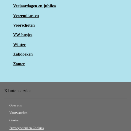
Verjaardagen en jubilea
Verzendkosten
Voorschoten
VW busjes
Winter
Zakdoeken
Zomer
Klantenservice
Over ons
Voorwaarden
Contact
Privacybeleid en Cookies