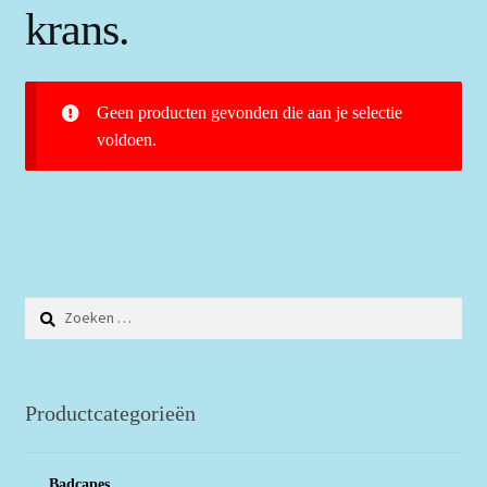
krans.
Geen producten gevonden die aan je selectie
voldoen.
Zoeken
naar:
Productcategorieën
Badcapes