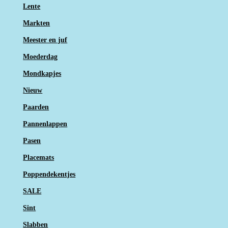
Lente
Markten
Meester en juf
Moederdag
Mondkapjes
Nieuw
Paarden
Pannenlappen
Pasen
Placemats
Poppendekentjes
SALE
Sint
Slabben