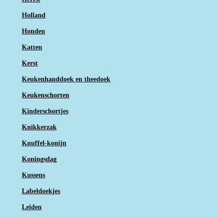
Holland
Honden
Katten
Kerst
Keukenhanddoek en theedoek
Keukenschorten
Kinderschortjes
Knikkerzak
Knuffel-konijn
Koningsdag
Kussens
Labeldoekjes
Leiden