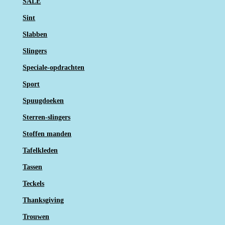
SALE
Sint
Slabben
Slingers
Speciale-opdrachten
Sport
Spuugdoeken
Sterren-slingers
Stoffen manden
Tafelkleden
Tassen
Teckels
Thanksgiving
Trouwen