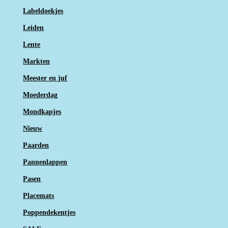
Labeldoekjes
Leiden
Lente
Markten
Meester en juf
Moederdag
Mondkapjes
Nieuw
Paarden
Pannenlappen
Pasen
Placemats
Poppendekentjes