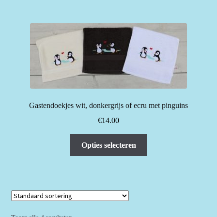
meerdere
variaties.
Deze
optie
kan
gekozen
worden
op
de
Gastendoekjes wit, donkergrijs of ecru met pinguins
productpagina
€
14.00
Dit
Opties selecteren
product
heeft
meerdere
variaties.
Deze
optie