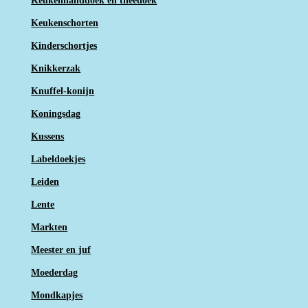
Keukenhanddoek en theedoek
Keukenschorten
Kinderschortjes
Knikkerzak
Knuffel-konijn
Koningsdag
Kussens
Labeldoekjes
Leiden
Lente
Markten
Meester en juf
Moederdag
Mondkapjes