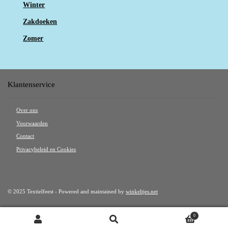
Winter
Zakdoeken
Zomer
Klantenservice
Over ons
Voorwaarden
Contact
Privacybeleid en Cookies
© 2025 Textielfeest - Powered and maintained by
winkeltjes.net
0
Zoeken
Zoeken naar: