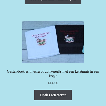
Gastendoekjes in ecru of donkergrijs met een kerstmuis in een
kopje
€
14.00
Dit
Opties selecteren
product
heeft