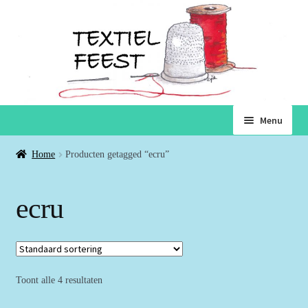
Ga
Ga
Menu
door
naar
naar
de
Home
Home
Producten getagged “ecru”
navigatie
inhoud
Subme
Winkel
ecru
uitvou
Winkelmand
Voorwaarden
Toont alle 4 resultaten
Over ons