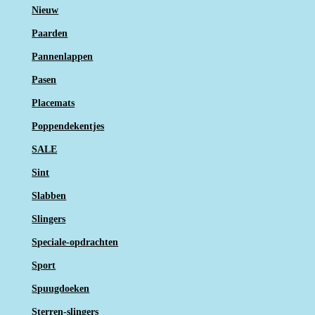
Nieuw
Paarden
Pannenlappen
Pasen
Placemats
Poppendekentjes
SALE
Sint
Slabben
Slingers
Speciale-opdrachten
Sport
Spuugdoeken
Sterren-slingers