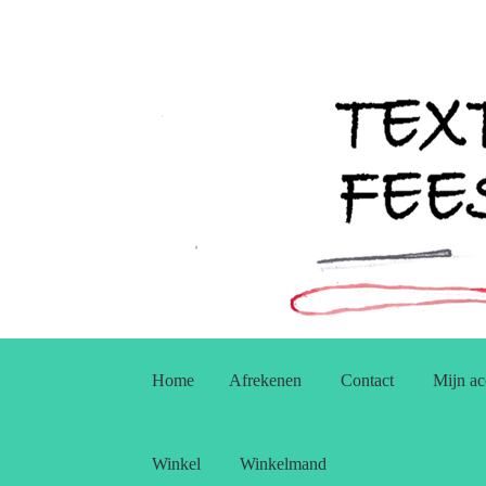
Ga
Ga
door
naar
Home
Afrekenen
Contact
Mijn ac
naar
de
navigatie
inhoud
Winkel
Winkelmand