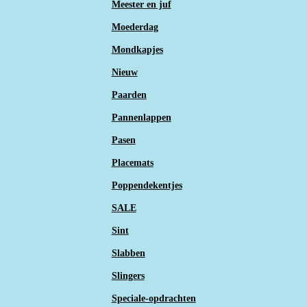
Meester en juf
Moederdag
Mondkapjes
Nieuw
Paarden
Pannenlappen
Pasen
Placemats
Poppendekentjes
SALE
Sint
Slabben
Slingers
Speciale-opdrachten