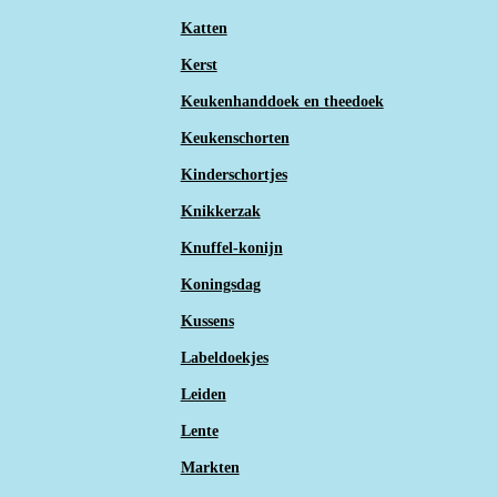
Katten
Kerst
Keukenhanddoek en theedoek
Keukenschorten
Kinderschortjes
Knikkerzak
Knuffel-konijn
Koningsdag
Kussens
Labeldoekjes
Leiden
Lente
Markten