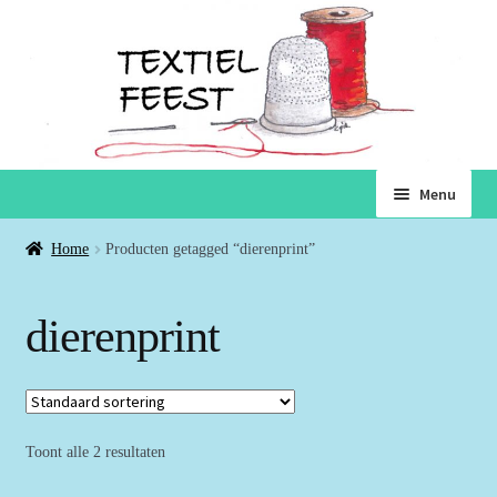
Ga
Ga
Menu
door
naar
naar
de
Home
Home
Producten getagged “dierenprint”
navigatie
inhoud
Subme
Winkel
dierenprint
uitvou
Winkelmand
Voorwaarden
Toont alle 2 resultaten
Over ons