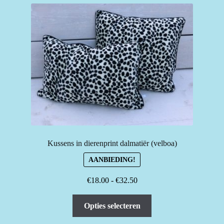
Kussens in dierenprint dalmatiër (velboa)
AANBIEDING!
Prijsklasse:
€
18.00
-
€
32.50
€18.00
Dit
tot
Opties selecteren
product
€32.50