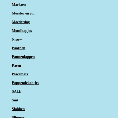
Markten
Meester en juf
Moederdag
Mondkapjes
Nieuw
Paarden
Pannenlappen
Pasen
Placemats
Poppendekentjes
SALE
Sint
Slabben
Slingers