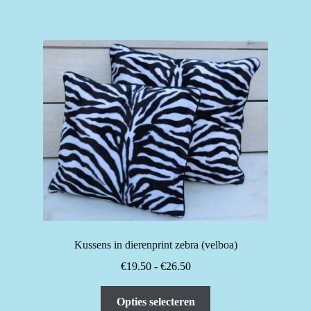
heeft
meerdere
variaties.
Deze
optie
kan
gekozen
worden
op
de
productpagina
Kussens in dierenprint zebra (velboa)
Prijsklasse:
€
19.50
-
€
26.50
€19.50
Dit
tot
Opties selecteren