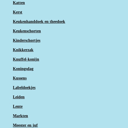
Katten
Kerst
Keukenhanddoek en theedoek
Keukenschorten
Kinderschortjes
Knikkerzak
Knuffel-konijn
Koningsdag
Kussens
Labeldoekjes
Leiden
Lente
Markten
Meester en juf