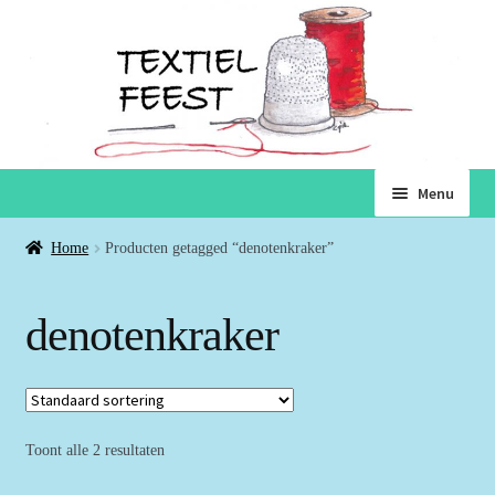
Ga
Ga
Menu
door
naar
naar
de
Home
Home
Producten getagged “denotenkraker”
navigatie
inhoud
Subme
Winkel
denotenkraker
uitvou
Winkelmand
Voorwaarden
Toont alle 2 resultaten
Over ons