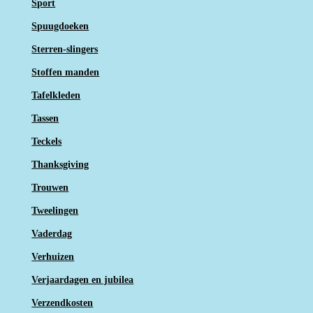
Sport
Spuugdoeken
Sterren-slingers
Stoffen manden
Tafelkleden
Tassen
Teckels
Thanksgiving
Trouwen
Tweelingen
Vaderdag
Verhuizen
Verjaardagen en jubilea
Verzendkosten