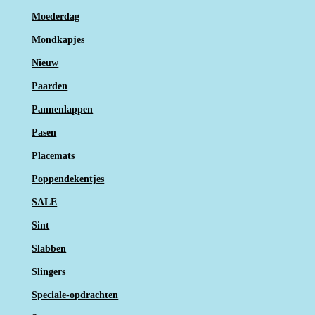
Moederdag
Mondkapjes
Nieuw
Paarden
Pannenlappen
Pasen
Placemats
Poppendekentjes
SALE
Sint
Slabben
Slingers
Speciale-opdrachten