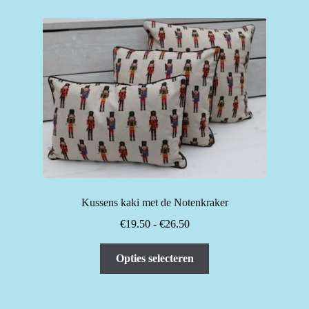
Kussens kaki met de Notenkraker
Prijsklasse:
€
19.50
-
€
26.50
€19.50
Dit
tot
Opties selecteren
product
€26.50
heeft
meerdere