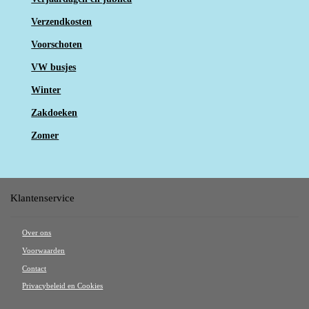
Verzendkosten
Voorschoten
VW busjes
Winter
Zakdoeken
Zomer
Klantenservice
Over ons
Voorwaarden
Contact
Privacybeleid en Cookies