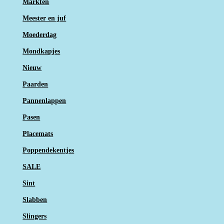
Markten
Meester en juf
Moederdag
Mondkapjes
Nieuw
Paarden
Pannenlappen
Pasen
Placemats
Poppendekentjes
SALE
Sint
Slabben
Slingers