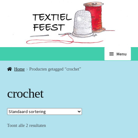
Ga
Ga
Menu
door
naar
naar
de
Home
Home
Producten getagged “crochet”
navigatie
inhoud
Subme
Winkel
crochet
uitvou
Winkelmand
Voorwaarden
Toont alle 2 resultaten
Over ons