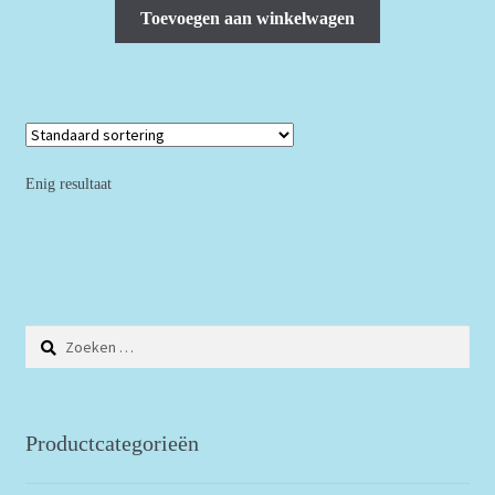
was:
is:
Toevoegen aan winkelwagen
€20.00.
€18.50.
Enig resultaat
Zoeken
naar:
Productcategorieën