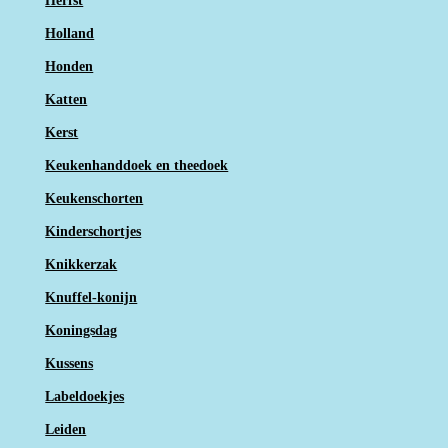
Herfst
Holland
Honden
Katten
Kerst
Keukenhanddoek en theedoek
Keukenschorten
Kinderschortjes
Knikkerzak
Knuffel-konijn
Koningsdag
Kussens
Labeldoekjes
Leiden