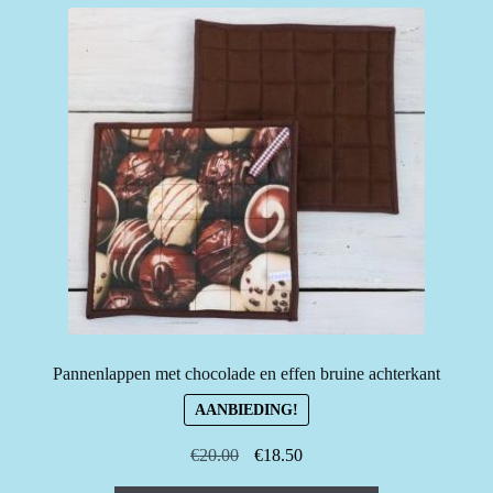
Pannenlappen met chocolade en effen bruine achterkant
AANBIEDING!
Oorspronkelijke
Huidige
€
20.00
€
18.50
prijs
prijs