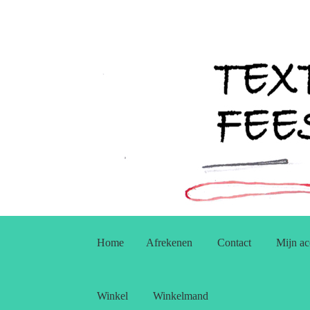
Ga
Ga
door
naar
Home
Afrekenen
Contact
Mijn ac
naar
de
navigatie
inhoud
Winkel
Winkelmand