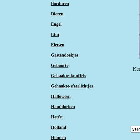
Borduren
Dieren
Engel
Etui
Fietsen
Gastendoekjes
Geboorte
Keu
Gehaakte-knuffels
Gehaakte-sfeerlichtjes
Halloween
Handdoeken
Herfst
Holland
Honden