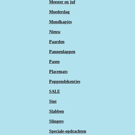
Meester en juf
Moederdag
Mondkapjes
Nieuw
Paarden
Pannenlappen
Pasen
Placemats
Poppendekentjes
SALE
Sint
Slabben
Slingers
Speciale-opdrachten