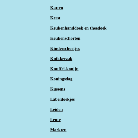
Katten
Kerst
Keukenhanddoek en theedoek
Keukenschorten
Kinderschortjes
Knikkerzak
Knuffel-konijn
Koningsdag
Kussens
Labeldoekjes
Leiden
Lente
Markten