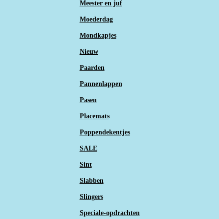
Meester en juf
Moederdag
Mondkapjes
Nieuw
Paarden
Pannenlappen
Pasen
Placemats
Poppendekentjes
SALE
Sint
Slabben
Slingers
Speciale-opdrachten