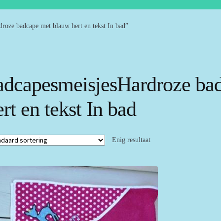
roze badcape met blauw hert en tekst In bad”
adcapesmeisjesHardroze ba
ert en tekst In bad
Enig resultaat