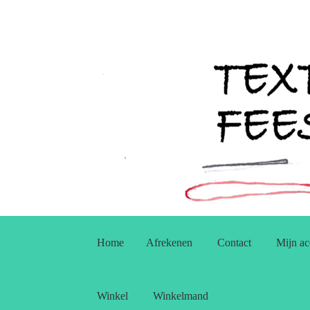
Ga
Ga
door
naar
Home
Afrekenen
Contact
Mijn ac
naar
de
navigatie
inhoud
Winkel
Winkelmand