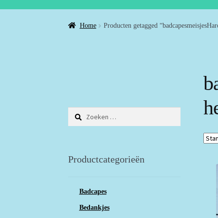
Home
Producten getagged “badcapesmeisjesHard
b
h
Zoeken
naar:
Productcategorieën
Badcapes
Bedankjes