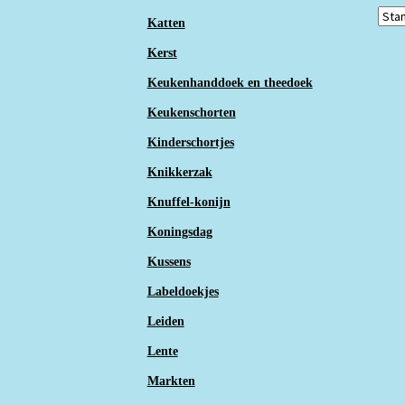
Katten
Kerst
Keukenhanddoek en theedoek
Keukenschorten
Kinderschortjes
Knikkerzak
Knuffel-konijn
Koningsdag
Kussens
Labeldoekjes
Leiden
Lente
Markten