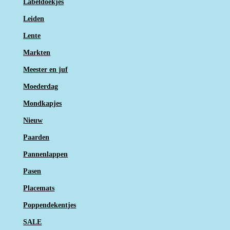
Labeldoekjes
Leiden
Lente
Markten
Meester en juf
Moederdag
Mondkapjes
Nieuw
Paarden
Pannenlappen
Pasen
Placemats
Poppendekentjes
SALE