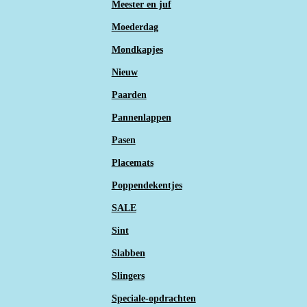
Meester en juf
Moederdag
Mondkapjes
Nieuw
Paarden
Pannenlappen
Pasen
Placemats
Poppendekentjes
SALE
Sint
Slabben
Slingers
Speciale-opdrachten