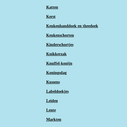
Katten
Kerst
Keukenhanddoek en theedoek
Keukenschorten
Kinderschortjes
Knikkerzak
Knuffel-konijn
Koningsdag
Kussens
Labeldoekjes
Leiden
Lente
Markten