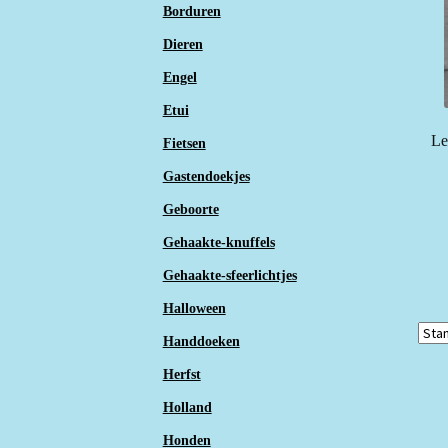
Borduren
Dieren
Engel
Etui
Le
Fietsen
Gastendoekjes
Geboorte
Gehaakte-knuffels
Gehaakte-sfeerlichtjes
Halloween
Handdoeken
Herfst
Holland
Honden