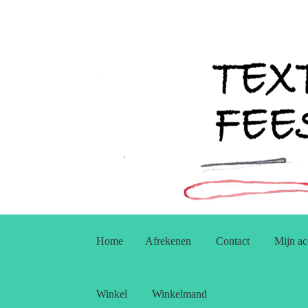
Ga
Ga
door
naar
Home
Afrekenen
Contact
Mijn ac
naar
de
navigatie
inhoud
Winkel
Winkelmand