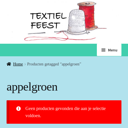
Ga
Ga
Menu
door
naar
naar
de
Home
Home
Producten getagged “appelgroen”
navigatie
inhoud
Subme
Winkel
appelgroen
uitvou
Winkelmand
Geen producten gevonden die aan je selectie
Voorwaarden
voldoen.
Over ons