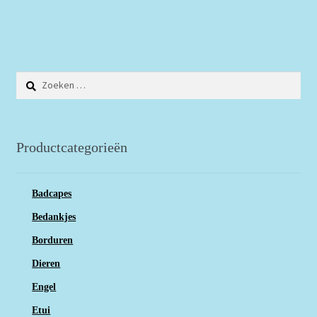
Zoeken
naar:
Productcategorieën
Badcapes
Bedankjes
Borduren
Dieren
Engel
Etui