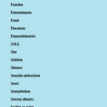
Paarden
Pannenlappen
Pasen
Placemats
Poppendekentjes
SALE
Sint
Slabben
Slingers
Speciale-opdrachten
Sport
Spuugdoeken
Sterren-slingers
Stoffen manden