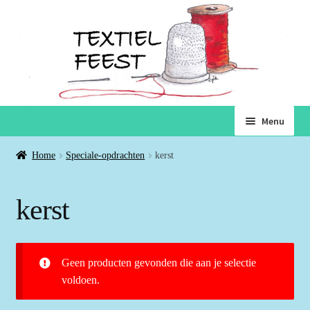
Ga
Ga
Menu
door
naar
naar
de
Home
Home
Speciale-opdrachten
kerst
navigatie
inhoud
Subme
Winkel
kerst
uitvou
Winkelmand
Geen producten gevonden die aan je selectie
Voorwaarden
voldoen.
Over ons