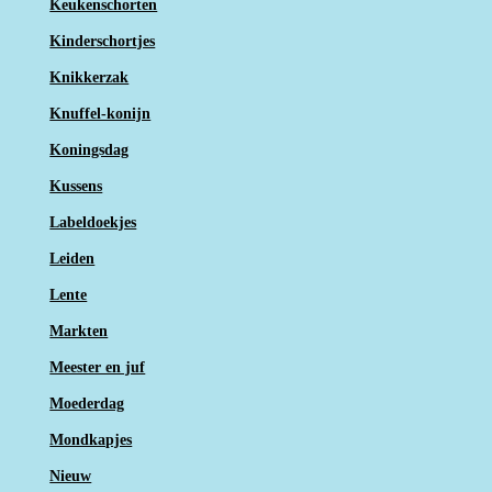
Keukenschorten
Kinderschortjes
Knikkerzak
Knuffel-konijn
Koningsdag
Kussens
Labeldoekjes
Leiden
Lente
Markten
Meester en juf
Moederdag
Mondkapjes
Nieuw