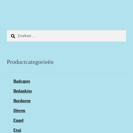
Zoeken
naar:
Productcategorieën
Badcapes
Bedankjes
Borduren
Dieren
Engel
Etui