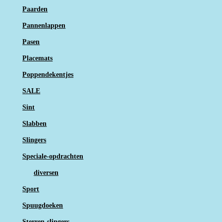
Paarden
Pannenlappen
Pasen
Placemats
Poppendekentjes
SALE
Sint
Slabben
Slingers
Speciale-opdrachten
diversen
Sport
Spuugdoeken
Sterren-slingers