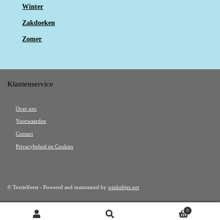
Winter
Zakdoeken
Zomer
Klantenservice
Over ons
Voorwaarden
Contact
Privacybeleid en Cookies
© Textielfeest - Powered and maintained by
winkeltjes.net
0
Zoeken
Zoeken naar: