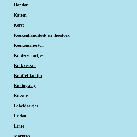
Honden
Katten
Kerst
Keukenhanddoek en theedoek
Keukenschorten
Kinderschortjes
Knikkerzak
Knuffel-konijn
Koningsdag
Kussens
Labeldoekjes
Leiden
Lente
Markten