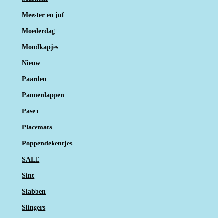
Meester en juf
Moederdag
Mondkapjes
Nieuw
Paarden
Pannenlappen
Pasen
Placemats
Poppendekentjes
SALE
Sint
Slabben
Slingers